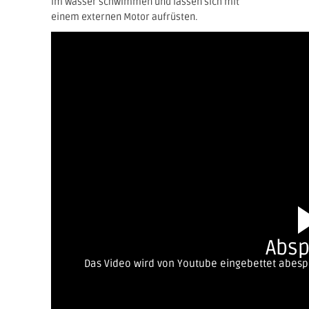
im Wasser schwimmen und lassen sich mit
einem externen Motor aufrüsten.
Absp
Das Video wird von Youtube eingebettet abespie