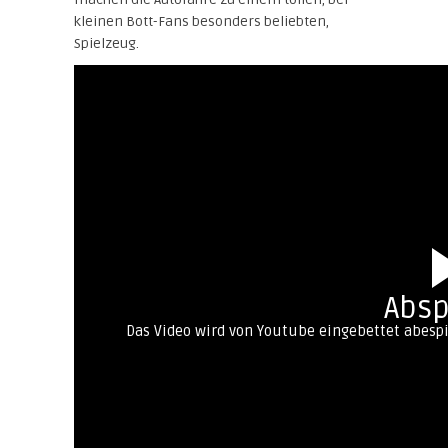
kleinen Bott-Fans besonders beliebten,
Spielzeug.
Absp
Das Video wird von Youtube eingebettet abespie