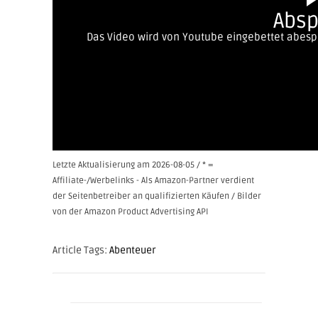
Absp
Das Video wird von Youtube eingebettet abespie
Letzte Aktualisierung am 2026-08-05 / * =
Affiliate-/Werbelinks - Als Amazon-Partner verdient
der Seitenbetreiber an qualifizierten Käufen / Bilder
von der Amazon Product Advertising API
Article Tags:
Abenteuer