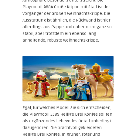
Atmosphäre besonders unterstreicht. Die
Playmobil 4884 Große Krippe mit Stall ist der
Vorgänger der Großen Weihnachtskrippe. Die
Ausstattung ist ähnlich, die Rückwand ist hier
allerdings aus Pappe und daher nicht ganz so
stabil, aber trotzdem ein ebenso lang
anhaltende, robuste Weihnachtskrippe.
Egal, für welches Modell Sie sich entscheiden,
die Playmobil 5589 Heilige Drei Könige sollten
als ergänzendes liebevolles Detail unbedingt
dazugehören. Die prachtvoll gekleideten
Heilige Drei Könige, in grüner, roter und