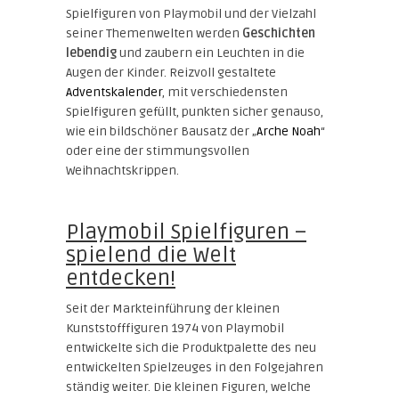
Spielfiguren von Playmobil und der Vielzahl
seiner Themenwelten werden
Geschichten
lebendig
und zaubern ein Leuchten in die
Augen der Kinder. Reizvoll gestaltete
Adventskalender
, mit verschiedensten
Spielfiguren gefüllt, punkten sicher genauso,
wie ein bildschöner Bausatz der „
Arche Noah
“
oder eine der stimmungsvollen
Weihnachtskrippen.
Playmobil Spielfiguren –
spielend die Welt
entdecken!
Seit der Markteinführung der kleinen
Kunststofffiguren 1974 von Playmobil
entwickelte sich die Produktpalette des neu
entwickelten Spielzeuges in den Folgejahren
ständig weiter. Die kleinen Figuren, welche