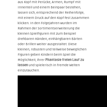
aus Kopf mit Perücke, Armen, Rumpf mit
Innenteil und einem Beinpaar bestehen,
lassen sich, entsprechend der Reihenfolge,
mit einem Druck auf den Kopf fest zusammen
klicken. In den Folgejahren wurden im
Rahmen der Sortimentserweiterung die
kleinen Spielfiguren mit zum Beispiel
drehbaren Händen, einhängbaren Bärten
oder Brillen weiter ausgestaltet. Diese
kleinen, robusten und teilweise beweglichen
Figuren geben Kindern beim Spiel die
Möglichkeit, ihrer
Phantasie freien Lauf zu
lassen
und spielerisch in fremde Welten
einzutauchen.