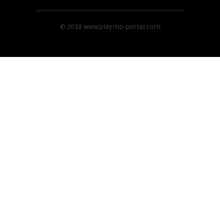
© 2018 www.playmo-portal.com