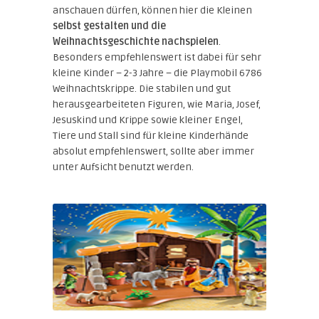
anschauen dürfen, können hier die Kleinen
selbst gestalten und die
Weihnachtsgeschichte nachspielen
.
Besonders empfehlenswert ist dabei für sehr
kleine Kinder – 2-3 Jahre – die Playmobil 6786
Weihnachtskrippe. Die stabilen und gut
herausgearbeiteten Figuren, wie Maria, Josef,
Jesuskind und Krippe sowie kleiner Engel,
Tiere und Stall sind für kleine Kinderhände
absolut empfehlenswert, sollte aber immer
unter Aufsicht benutzt werden.